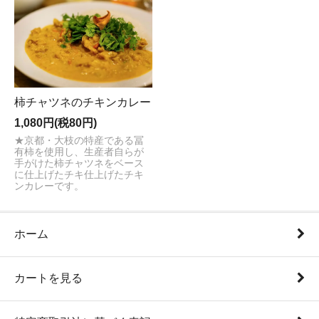
柿チャツネのチキンカレー
1,080円(税80円)
★京都・大枝の特産である冨
有柿を使用し、生産者自らが
手がけた柿チャツネをベース
に仕上げたチキ仕上げたチキ
ンカレーです。
ホーム
カートを見る